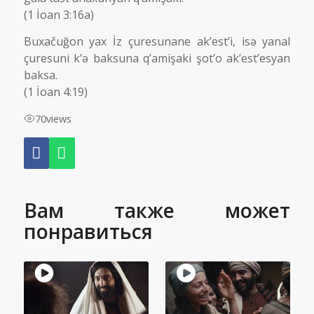
(1 İoan 3:16a)
Buxačuğon yax İz çuresunane ak’est’i, isə yanal
çuresuni k’ə baksuna q’amişaki şot’o ak’est’esyan
baksa.
(1 İoan 4:19)
70
views
Вам также может
понравиться