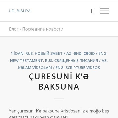
UDI BIBLIYA
Блог - Последние новости
1 İOAN
,
RUS: НОВЫЙ ЗАВЕТ / AZ: ƏHDI CƏDID / ENG:
NEW TESTAMENT
,
RUS: СВЯЩЕННЫЕ ПИСАНИЯ / AZ:
KƏLAM VİDEOLARI / ENG: SCRIPTURE VIDEOS
ÇURESUNİ K’Ə
BAKSUNA
Yan çuresuni k’ə baksuna Xrist’osen İz elmoğo beş
gala tast’unaxunyan q’amişaki.