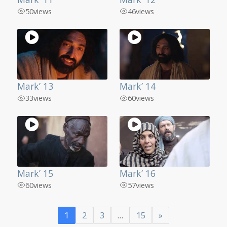
50
views
46
views
Mark’ 13
Mark’ 14
33
views
60
views
Mark’ 15
Mark’ 16
60
views
57
views
1
2
3
…
15
»