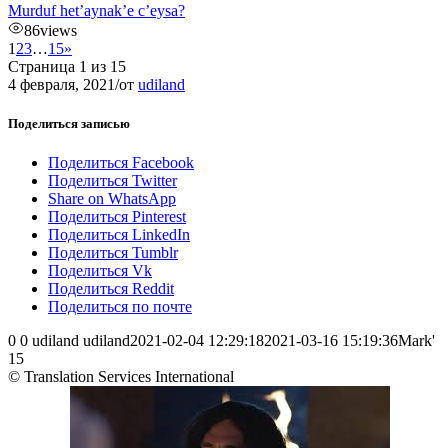
Murduf het’aynak’e c’eysa?
86
views
1
2
3
…
15
»
Страница 1 из 15
4 февраля, 2021
/
от
udiland
Поделиться записью
Поделиться Facebook
Поделиться Twitter
Share on WhatsApp
Поделиться Pinterest
Поделиться LinkedIn
Поделиться Tumblr
Поделиться Vk
Поделиться Reddit
Поделиться по почте
0
0
udiland
udiland
2021-02-04 12:29:18
2021-03-16 15:19:36
Mark'
15
© Translation Services International