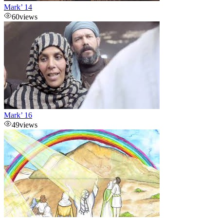
Mark’ 14
60
views
Mark’ 16
49
views