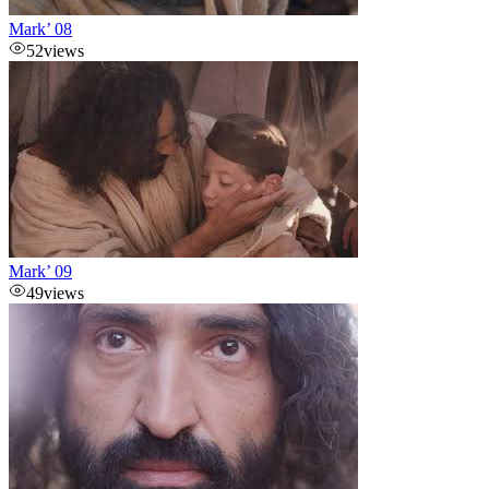
Mark’ 08
52
views
Mark’ 09
49
views