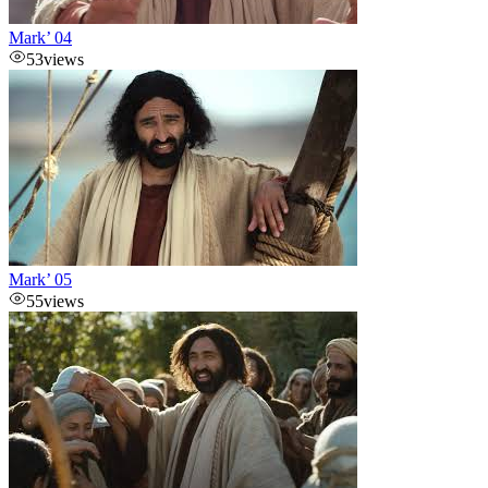
Mark’ 04
53
views
Mark’ 05
55
views