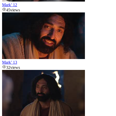
Mark’ 12
45
views
Mark’ 13
32
views