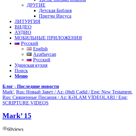
ДРУГИЕ
Детская Библия
Притчи Иисуса
ЛИТУРГИЯ
ВИДЕО
АУДИО
МОБИЛЬНЫЕ ПРИЛОЖЕНИЯ
Русский
English
Azərbaycan
Русский
Удинская кухня
Поиск
Меню
Блог - Последние новости
Mark'
,
Rus: Новый Завет / Az: Əhdi Cədid / Eng: New Testament
,
Rus: Священные Писания / Az: KƏLAM VİDEOLARI / Eng:
SCRIPTURE VIDEOS
Mark’ 15
60
views