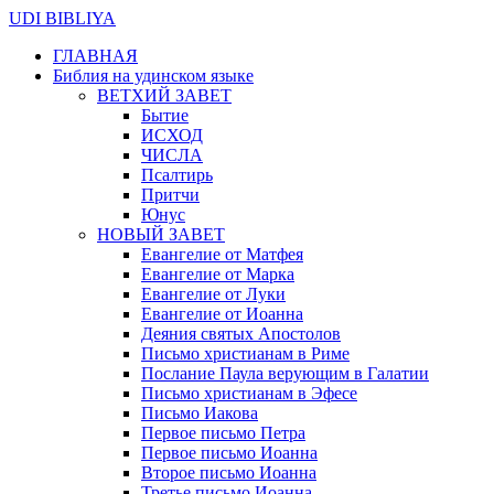
UDI BIBLIYA
ГЛАВНАЯ
Библия на удинском языке
ВЕТХИЙ ЗАВЕТ
Бытие
ИСХОД
ЧИСЛА
Псалтирь
Притчи
Юнус
НОВЫЙ ЗАВЕТ
Евангелие от Матфея
Евангелие от Марка
Евангелие от Луки
Евангелие от Иоанна
Деяния святых Апостолов
Письмо христианам в Риме
Послание Паула верующим в Галатии
Письмо христианам в Эфесе
Письмо Иакова
Первое письмо Петра
Первое письмо Иоанна
Второе письмо Иоанна
Третье письмо Иоанна