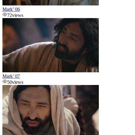
Mark’ 06
72
views
Mark’ 07
50
views