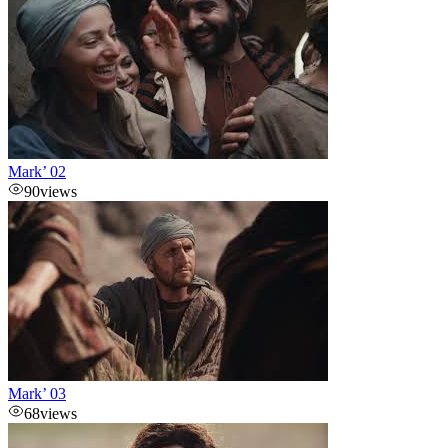
Mark’ 02
90
views
Mark’ 03
68
views