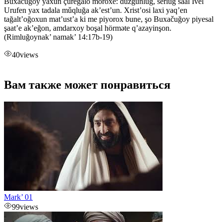
Buxačuğoy yaxun çureğalo moroxe: düzgünluğ, serluğ saal Ǐvel
Urufen yax tadala mǔqluğa ak’est’un. Xrist’osi laxi yaq’en
tağalt’oğoxun mat’ust’a ki me piyorox bune, şo Buxačuğoy piyesal
şaat’e ak’eğon, amdarxoy boşal hörməte q’azayinşon.
(Rimluğoynak’ namak’ 14:17b-19)
40
views
Вам также может понравиться
Mark’ 01
99
views