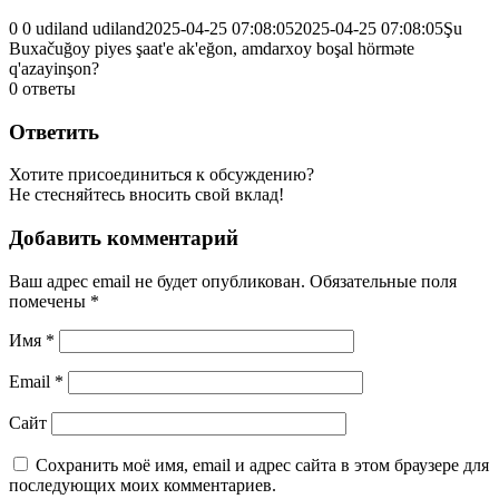
0
0
udiland
udiland
2025-04-25 07:08:05
2025-04-25 07:08:05
Şu
Buxačuğoy piyes şaat'e ak'eğon, amdarxoy boşal hörməte
q'azayinşon?
0
ответы
Ответить
Хотите присоединиться к обсуждению?
Не стесняйтесь вносить свой вклад!
Добавить комментарий
Ваш адрес email не будет опубликован.
Обязательные поля
помечены
*
Имя
*
Email
*
Сайт
Сохранить моё имя, email и адрес сайта в этом браузере для
последующих моих комментариев.