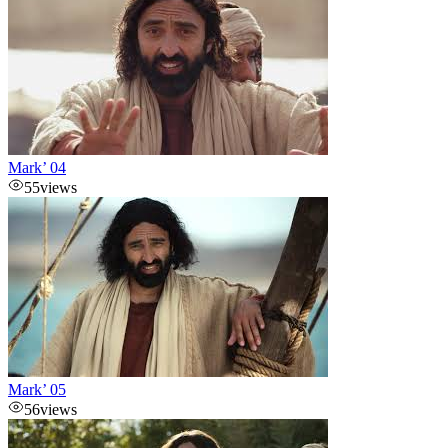
Mark’ 04
55
views
Mark’ 05
56
views