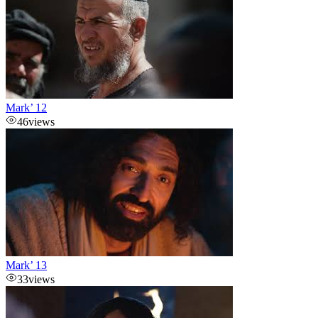
Mark’ 12
46
views
Mark’ 13
33
views