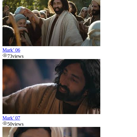
Mark’ 06
73
views
Mark’ 07
50
views