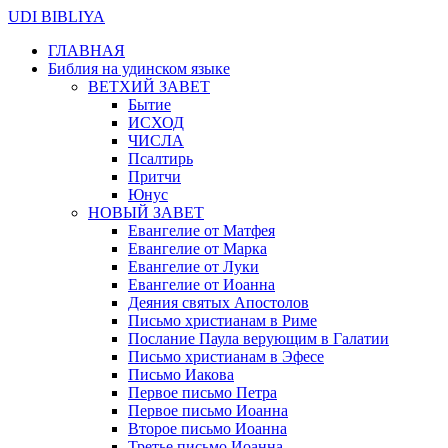
UDI BIBLIYA
ГЛАВНАЯ
Библия на удинском языке
ВЕТХИЙ ЗАВЕТ
Бытие
ИСХОД
ЧИСЛА
Псалтирь
Притчи
Юнус
НОВЫЙ ЗАВЕТ
Евангелие от Матфея
Евангелие от Марка
Евангелие от Луки
Евангелие от Иоанна
Деяния святых Апостолов
Письмо христианам в Риме
Послание Паула верующим в Галатии
Письмо христианам в Эфесе
Письмо Иакова
Первое письмо Петра
Первое письмо Иоанна
Второе письмо Иоанна
Третье письмо Иоанна