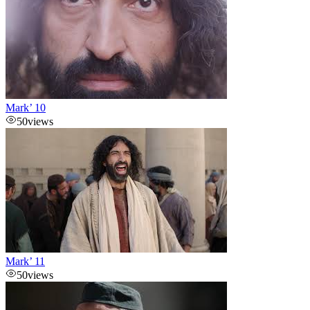
Mark’ 10
50
views
Mark’ 11
50
views