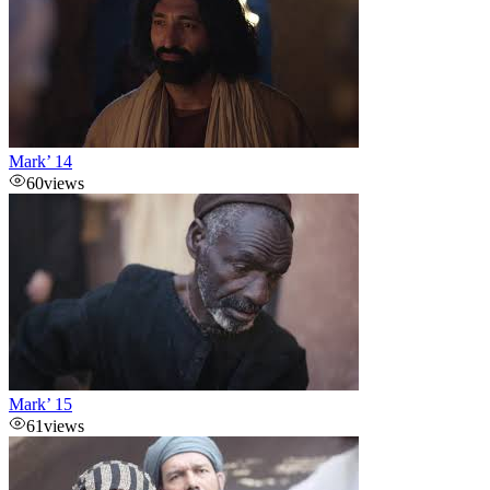
Mark’ 14
60
views
Mark’ 15
61
views