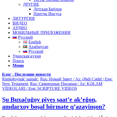
ДРУГИЕ
Детская Библия
Притчи Иисуса
ЛИТУРГИЯ
ВИДЕО
АУДИО
МОБИЛЬНЫЕ ПРИЛОЖЕНИЯ
Русский
English
Azərbaycan
Русский
Удинская кухня
Поиск
Меню
Блог - Последние новости
Rimluğoynak' namak'
,
Rus: Новый Завет / Az: Əhdi Cədid / Eng:
New Testament
,
Rus: Священные Писания / Az: KƏLAM
VİDEOLARI / Eng: SCRIPTURE VIDEOS
Şu Buxačuğoy piyes şaat’e ak’eğon,
amdarxoy boşal hörməte q’azayinşon?