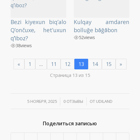
Bezi kiyexun biq’alo
Kulqay amdaren
Q’ončuxe, het’uxun
bolluğe bə̌ğə̌bon
q’ı̌boz?
52
views
38
views
«
1
…
11
12
13
14
15
»
Страница 13 из 15
5 НОЯБРЯ, 2025
/
0 ОТЗЫВЫ
/
ОТ
UDILAND
Поделиться записью