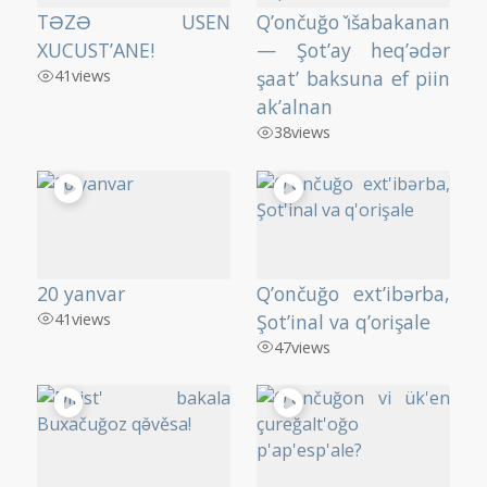
TƏZƏ USEN
Q’ončuğo ı̌šabakanan
XUCUST’ANE!
— Şot’ay heq’ədər
41
views
şaat’ baksuna ef piin
ak’alnan
38
views
20 yanvar
Q’ončuğo ext’ibərba,
41
views
Şot’inal va q’orişale
47
views