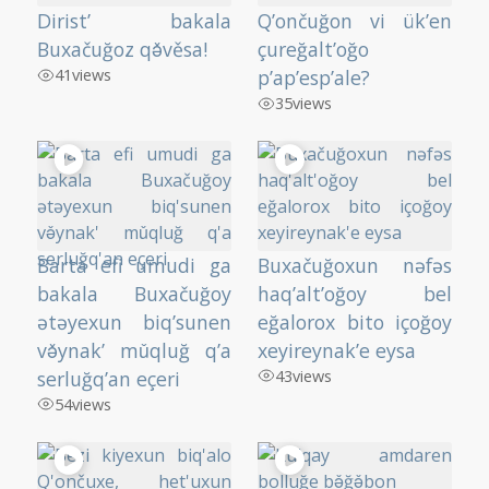
Dirist’ bakala
Q’ončuğon vi ük’en
Buxačuğoz qə̌věsa!
çureğalt’oğo
41
views
p’ap’esp’ale?
35
views
Barta efi umudi ga
Buxačuğoxun nəfəs
bakala Buxačuğoy
haq’alt’oğoy bel
ətəyexun biq’sunen
eğalorox bito içoğoy
və̌ynak’ mǔqluğ q’a
xeyireynak’e eysa
serluğq’an eçeri
43
views
54
views