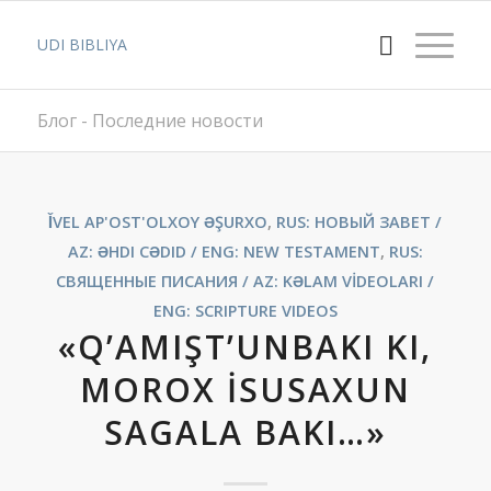
UDI BIBLIYA
Блог - Последние новости
ǏVEL AP'OST'OLXOY ƏŞURXO
,
RUS: НОВЫЙ ЗАВЕТ /
AZ: ƏHDI CƏDID / ENG: NEW TESTAMENT
,
RUS:
СВЯЩЕННЫЕ ПИСАНИЯ / AZ: KƏLAM VİDEOLARI /
ENG: SCRIPTURE VIDEOS
«Q’AMIŞT’UNBAKI KI,
MOROX İSUSAXUN
SAGALA BAKI…»