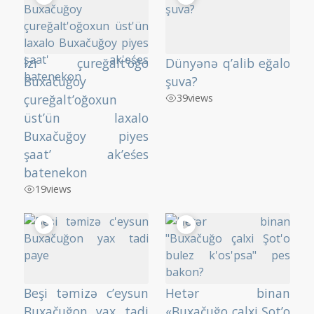
İzi çureğalt’oğo
Dünyənə q’alib eğalo
Buxačuğoy
şuva?
çureğalt’oğoxun
39
views
üst’ün laxalo
Buxačuğoy piyes
şaat’ ak’eśes
batenekon
19
views
Beşi təmizə c’eysun
Hetər binan
Buxačuğon yax tadi
«Buxačuğo çalxi Şot’o