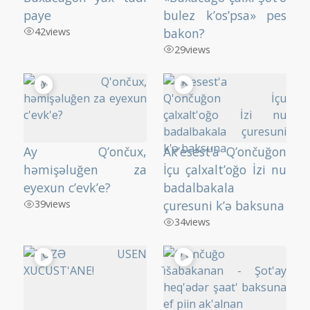
paye
bulez k’os’psa» pes
42
views
bakon?
29
views
Ay Q’ončux,
Ak’esest’a Q’ončuğon
həmişəluğen za
İçu çalxalt’oğo İzi nu
eyexun c’evk’e?
badalbakala
39
views
çuresuni k’ə baksuna
34
views