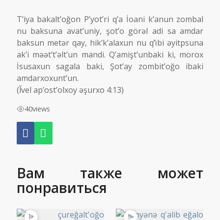
T’iya bakalt’oğon P’yot’ri q’a İoani k’anun zombal
nu baksuna avat’uniy, şot’o görəl adi sa amdar
baksun metər qay, hik’k’alaxun nu q’ı̌bi əyitpsuna
ak’i məət’t’əlt’un mandi. Q’amişt’unbaki ki, morox
İsusaxun sagala baki, Şot’ay zombit’oğo ibaki
amdarxoxunt’un.
(Ǐvel ap’ost’olxoy əşurxo 4:13)
40
views
Вам также может
понравиться