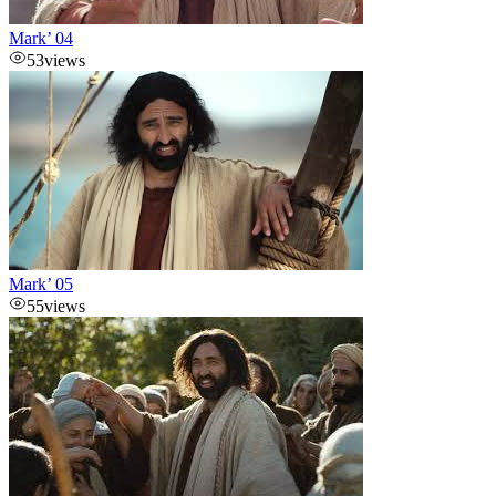
Mark’ 04
53
views
Mark’ 05
55
views