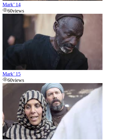
Mark’ 14
60
views
Mark’ 15
60
views