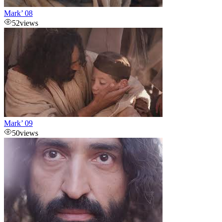
Mark’ 08
52
views
Mark’ 09
50
views