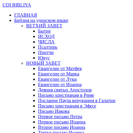
UDI BIBLIYA
ГЛАВНАЯ
Библия на удинском языке
ВЕТХИЙ ЗАВЕТ
Бытие
ИСХОД
ЧИСЛА
Псалтирь
Притчи
Юнус
НОВЫЙ ЗАВЕТ
Евангелие от Матфея
Евангелие от Марка
Евангелие от Луки
Евангелие от Иоанна
Деяния святых Апостолов
Письмо христианам в Риме
Послание Паула верующим в Галатии
Письмо христианам в Эфесе
Письмо Иакова
Первое письмо Петра
Первое письмо Иоанна
Второе письмо Иоанна
Третье письмо Иоанна