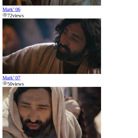
Mark’ 06
72
views
Mark’ 07
50
views