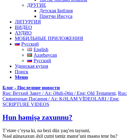
ДРУГИЕ
Детская Библия
Притчи Иисуса
ЛИТУРГИЯ
ВИДЕО
АУДИО
МОБИЛЬНЫЕ ПРИЛОЖЕНИЯ
Русский
English
Azərbaycan
Русский
Удинская кухня
Поиск
Меню
Блог - Последние новости
Rus: Ветхий Завет / Az: Əhdi-Ətiq / Eng: Old Testament
,
Rus:
Священные Писания / Az: KƏLAM VİDEOLARI / Eng:
SCRIPTURE VIDEOS
Hun həmişə zaxunnu?
T’etəre c’eysa ki, nə bezi düz yaq’en taysuni,
Nəəl günaxaxun ə̌xil çurpi təmiz manst’uni məənə tene bu?