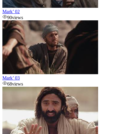
Mark’ 02
90
views
Mark’ 03
68
views