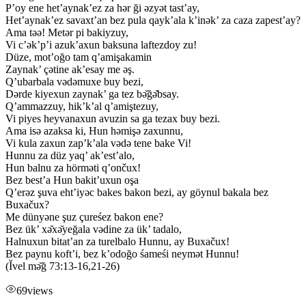
P’oy ene het’aynak’ez za hər ği əzyət tast’ay,
Het’aynak’ez savaxt’an bez pula qayk’ala k’inək’ za caza zapest’ay?
Ama təə! Metər pi bakiyzuy,
Vi c’ək’p’i azuk’axun baksuna laftezdoy zu!
Düze, mot’oğo tam q’amişakamin
Zaynak’ çətine ak’esay me əş.
Q’ubarbala vədəmuxe buy bezi,
Dərde kiyexun zaynak’ ga tez bə̌ğə̌bsay.
Q’ammazzuy, hik’k’al q’amiştezuy,
Vi piyes heyvanaxun avuzin sa ga tezax buy bezi.
Ama isə azaksa ki, Hun həmişə zaxunnu,
Vi kula zaxun zap’k’ala vədə tene bake Vi!
Hunnu za düz yaq’ ak’est’alo,
Hun balnu za hörməti q’ončux!
Bez best’a Hun bakit’uxun oşa
Q’erəz şuva eht’iyəc bakes bakon bezi, ay göynul bakala bez
Buxačux?
Me dünyəne şuz çureśez bakon ene?
Bez ük’ xə̌xə̌yeğala vədine za ük’ tadalo,
Halnuxun bitat’an za turelbalo Hunnu, ay Buxačux!
Bez paynu koft’i, bez k’odoğo śameśi neymət Hunnu!
(Ǐvel mə̌ğ 73:13-16,21-26)
69
views