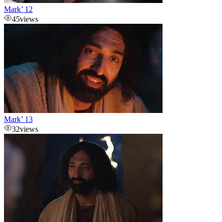
Mark’ 12
45
views
Mark’ 13
32
views