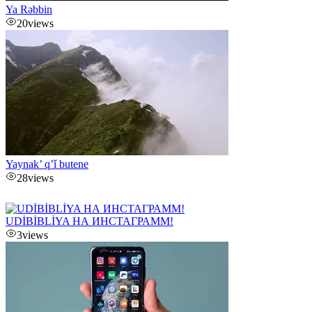
Ya Rəbbin
20
views
Yaynak’ q’ǐ butene
28
views
UDİBİBLİYA НА ИНСТАГРАММ!
3
views