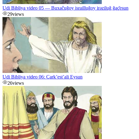
Udi Bibliya video 05 — Buxačuğoy israilluğoy irəziluğ ğaç̌esun
29
views
Udi Bibliya video 06: Çark’est’ali Eysun
26
views