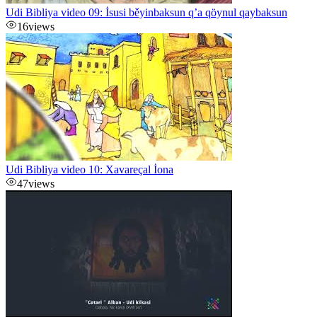
Udi Bibliya video 09: İsusi běyinbaksun q’a qöynul qaybaksun
16
views
Udi Bibliya video 10: Xavareçal İona
47
views