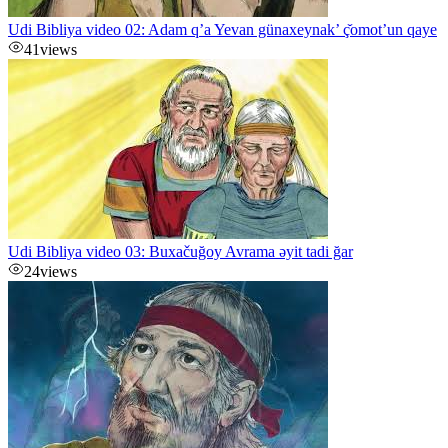
Udi Bibliya video 02: Adam q’a Yevan günaxeynak’ ç̌omot’un qaye
41
views
Udi Bibliya video 03: Buxačuğoy Avrama əyit tadi ğar
24
views