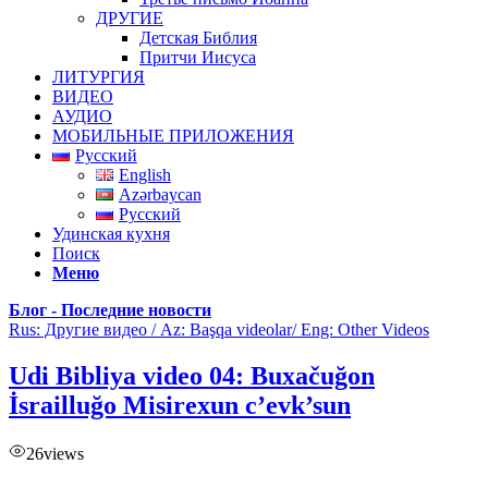
ДРУГИЕ
Детская Библия
Притчи Иисуса
ЛИТУРГИЯ
ВИДЕО
АУДИО
МОБИЛЬНЫЕ ПРИЛОЖЕНИЯ
Русский
English
Azərbaycan
Русский
Удинская кухня
Поиск
Меню
Блог - Последние новости
Rus: Другие видео / Az: Başqa videolar/ Eng: Other Videos
Udi Bibliya video 04: Buxačuğon
İsrailluğo Misirexun c’evk’sun
26
views