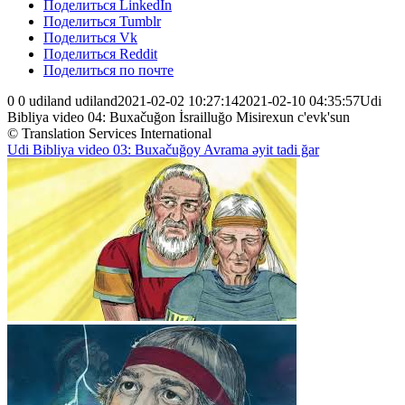
Поделиться LinkedIn
Поделиться Tumblr
Поделиться Vk
Поделиться Reddit
Поделиться по почте
0
0
udiland
udiland
2021-02-02 10:27:14
2021-02-10 04:35:57
Udi
Bibliya video 04: Buxačuğon İsrailluğo Misirexun c'evk'sun
© Translation Services International
Udi Bibliya video 03: Buxačuğoy Avrama əyit tadi ğar