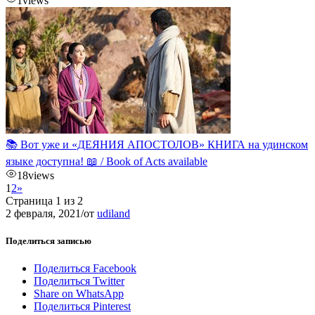
1
views
📚 Вот уже и «ДЕЯНИЯ АПОСТОЛОВ» КНИГА на удинском
языке доступна! 📖 / Book of Acts available
18
views
1
2
»
Страница 1 из 2
2 февраля, 2021
/
от
udiland
Поделиться записью
Поделиться Facebook
Поделиться Twitter
Share on WhatsApp
Поделиться Pinterest