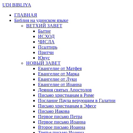
UDI BIBLIYA
ГЛАВНАЯ
Библия на удинском языке
ВЕТХИЙ ЗАВЕТ
Бытие
ИСХОД
ЧИСЛА
Псалтирь
Притчи
Юнус
НОВЫЙ ЗАВЕТ
Евангелие от Матфея
Евангелие от Марка
Евангелие от Луки
Евангелие от Иоанна
Деяния святых Апостолов
Письмо христианам в Риме
Послание Паула верующим в Галатии
Письмо христианам в Эфесе
Письмо Иакова
Первое письмо Петра
Первое письмо Иоанна
Второе письмо Иоанна
Третье письмо Иоанна