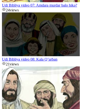
Udi Bibliya video 07: Amdara murdar balo hikə?
24
views
Udi Bibliya video 08: Kala Q’urban
21
views