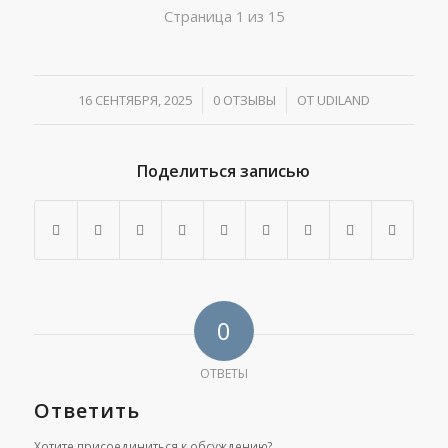
Страница 1 из 15
16 СЕНТЯБРЯ, 2025
/
0 ОТЗЫВЫ
/
ОТ
UDILAND
Поделиться записью
0
ОТВЕТЫ
Ответить
Хотите присоединиться к обсуждению?