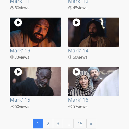
Mark’ 11
Mark’ 12
50
views
45
views
Mark’ 13
Mark’ 14
33
views
60
views
Mark’ 15
Mark’ 16
60
views
57
views
1
2
3
…
15
»