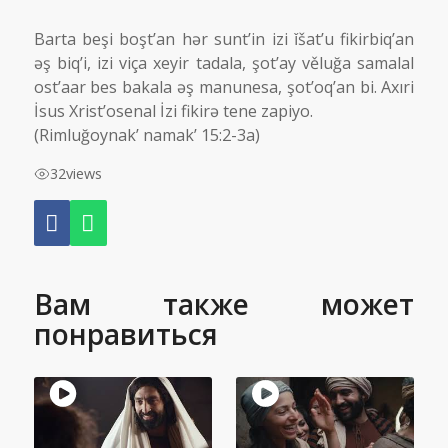
Barta beşi boşt’an hər sunt’in izi ǐšat’u fikirbiq’an
əş biq’i, izi viça xeyir tadala, şot’ay věluğa samalal
ost’aar bes bakala əş manunesa, şot’oq’an bi. Axıri
İsus Xrist’osenal İzi fikirə tene zapiyo.
(Rimluğoynak’ namak’ 15:2-3a)
32
views
Вам также может
понравиться