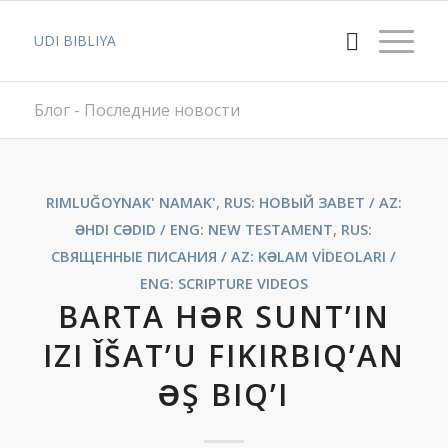
UDI BIBLIYA
Блог - Последние новости
RIMLUĞOYNAK' NAMAK'
,
RUS: НОВЫЙ ЗАВЕТ / AZ:
ƏHDI CƏDID / ENG: NEW TESTAMENT
,
RUS:
СВЯЩЕННЫЕ ПИСАНИЯ / AZ: KƏLAM VİDEOLARI /
ENG: SCRIPTURE VIDEOS
BARTA HƏR SUNT’IN
IZI ǏŠAT’U FIKIRBIQ’AN
ƏŞ BIQ’I