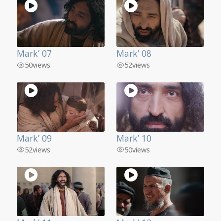
Mark’ 07
Mark’ 08
50
views
52
views
Mark’ 09
Mark’ 10
52
views
50
views