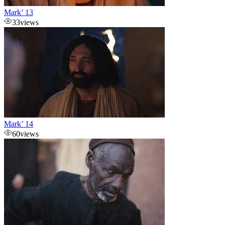
Mark’ 13
33
views
Mark’ 14
60
views