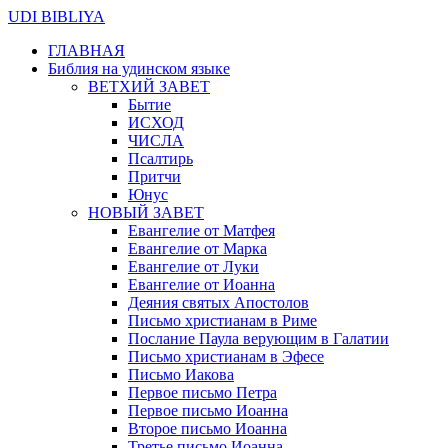
UDI BIBLIYA
ГЛАВНАЯ
Библия на удинском языке
ВЕТХИЙ ЗАВЕТ
Бытие
ИСХОД
ЧИСЛА
Псалтирь
Притчи
Юнус
НОВЫЙ ЗАВЕТ
Евангелие от Матфея
Евангелие от Марка
Евангелие от Луки
Евангелие от Иоанна
Деяния святых Апостолов
Письмо христианам в Риме
Послание Паула верующим в Галатии
Письмо христианам в Эфесе
Письмо Иакова
Первое письмо Петра
Первое письмо Иоанна
Второе письмо Иоанна
Третье письмо Иоанна