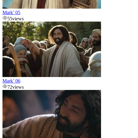
Mark’ 05
55
views
Mark’ 06
72
views