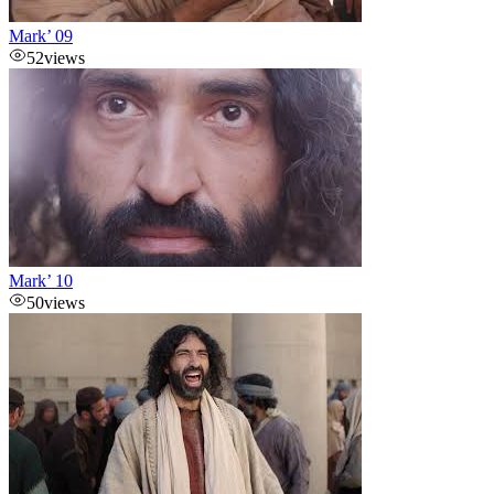
Mark’ 09
52
views
Mark’ 10
50
views