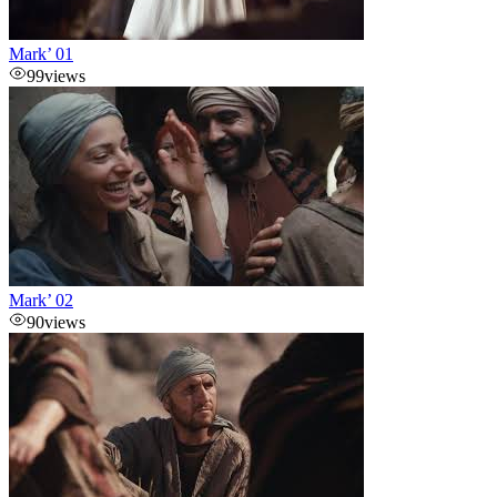
Mark’ 01
99
views
Mark’ 02
90
views