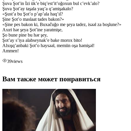
Şuva Şot’in İzi ük’e biq’est’it’oğoxun bul c’evk’alo?
Şuva Şot’ay taşala yaq’a q’amişakalo?
«Şust’a bu Şot’o p’ap’ala haq’ıl?
Şine Şot’o maslaat tades bakon?»
«Şine pes bakon ki, Buxačuğo me şeya tadez, isəəl za boşlune?»
Axıri hər şeya Şot’ine yaratmişe,
Şo bune pine bu hər şey,
Şot’ay s’iya alabseynak’e bake morox bito!
Alxışq’anbaki Şot’o həysəəl, memiin oşa həmişəl!
Ammen!
39
views
Вам также может понравиться