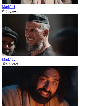
Mark’ 11
50
views
Mark’ 12
46
views