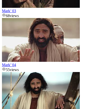
Mark’ 03
68
views
Mark’ 04
55
views