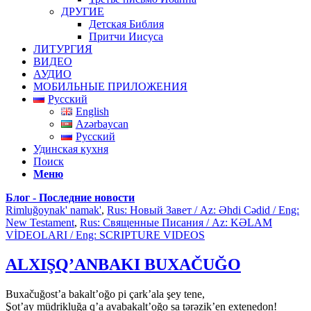
ДРУГИЕ
Детская Библия
Притчи Иисуса
ЛИТУРГИЯ
ВИДЕО
АУДИО
МОБИЛЬНЫЕ ПРИЛОЖЕНИЯ
Русский
English
Azərbaycan
Русский
Удинская кухня
Поиск
Меню
Блог - Последние новости
Rimluğoynak' namak'
,
Rus: Новый Завет / Az: Əhdi Cədid / Eng:
New Testament
,
Rus: Священные Писания / Az: KƏLAM
VİDEOLARI / Eng: SCRIPTURE VIDEOS
ALXIŞQ’ANBAKI BUXAČUĞO
Buxačuğost’a bakalt’oğo pi çark’ala şey tene,
Şot’ay müdrikluğa q’a avabakalt’oğo sa tərəzik’en extenedon!