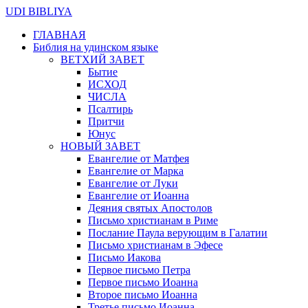
UDI BIBLIYA
ГЛАВНАЯ
Библия на удинском языке
ВЕТХИЙ ЗАВЕТ
Бытие
ИСХОД
ЧИСЛА
Псалтирь
Притчи
Юнус
НОВЫЙ ЗАВЕТ
Евангелие от Матфея
Евангелие от Марка
Евангелие от Луки
Евангелие от Иоанна
Деяния святых Апостолов
Письмо христианам в Риме
Послание Паула верующим в Галатии
Письмо христианам в Эфесе
Письмо Иакова
Первое письмо Петра
Первое письмо Иоанна
Второе письмо Иоанна
Третье письмо Иоанна