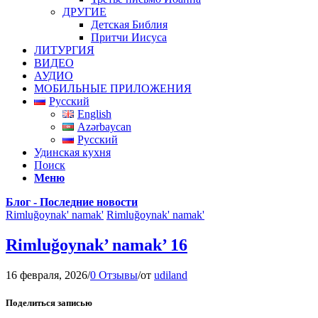
ДРУГИЕ
Детская Библия
Притчи Иисуса
ЛИТУРГИЯ
ВИДЕО
АУДИО
МОБИЛЬНЫЕ ПРИЛОЖЕНИЯ
Русский
English
Azərbaycan
Русский
Удинская кухня
Поиск
Меню
Блог - Последние новости
Rimluğoynak' namak'
Rimluğoynak' namak'
Rimluğoynak’ namak’ 16
16 февраля, 2026
/
0 Отзывы
/
от
udiland
Поделиться записью