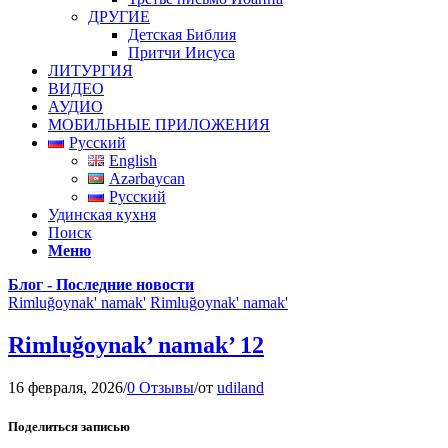
ДРУГИЕ
Детская Библия
Притчи Иисуса
ЛИТУРГИЯ
ВИДЕО
АУДИО
МОБИЛЬНЫЕ ПРИЛОЖЕНИЯ
Русский
English
Azərbaycan
Русский
Удинская кухня
Поиск
Меню
Блог - Последние новости
Rimluğoynak' namak'
Rimluğoynak' namak'
Rimluğoynak’ namak’ 12
16 февраля, 2026
/
0 Отзывы
/
от
udiland
Поделиться записью