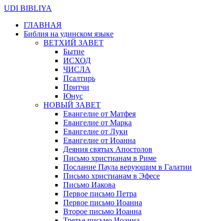
UDI BIBLIYA
ГЛАВНАЯ
Библия на удинском языке
ВЕТХИЙ ЗАВЕТ
Бытие
ИСХОД
ЧИСЛА
Псалтирь
Притчи
Юнус
НОВЫЙ ЗАВЕТ
Евангелие от Матфея
Евангелие от Марка
Евангелие от Луки
Евангелие от Иоанна
Деяния святых Апостолов
Письмо христианам в Риме
Послание Паула верующим в Галатии
Письмо христианам в Эфесе
Письмо Иакова
Первое письмо Петра
Первое письмо Иоанна
Второе письмо Иоанна
Третье письмо Иоанна