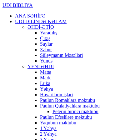
UDI BIBLIYA
ANA SƏHİFƏ
UDİ DİLİNDƏ KƏLAM
ƏHDİ-ƏTİQ
Yaradılış
Çıxış
Saylar
Zəbur
Süleymanın Məsəlləri
Yunus
YENI ƏHDİ
Matta
Mark
Luka
Yəhya
Həvarilərin işləri
Paulun Romalılara məktubu
Paulun Qalatiyalılara məktubu
Peterin birinci məktubu
Paulun Efeslilərə məktubu
Yaqubun məktubu
1 Yəhya
2 Yəhya
3 Yəhya