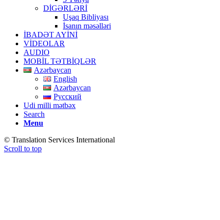
DİGƏRLƏRİ
Uşaq Bibliyası
İsanın məsəlləri
İBADƏT AYİNİ
VİDEOLAR
AUDIO
MOBİL TƏTBİQLƏR
Azərbaycan
English
Azərbaycan
Русский
Udi milli mətbəx
Search
Menu
© Translation Services International
Scroll to top