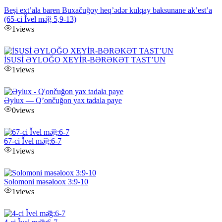
Beşi ext’ala baren Buxačuğoy heq’ədər kulqay baksunane ak’est’a
(65-ci Ǐvel mə̌ğ 5,9-13)
1
views
İSUSİ ƏYLOĞO XEYİR-BƏRƏKƏT TAST’UN
1
views
Əylux — Q’ončuğon yax tadala paye
0
views
67-ci Ǐvel mə̌ğ:6-7
1
views
Solomoni məsəloox 3:9-10
1
views