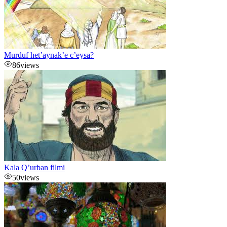
Murduf het’aynak’e c’eysa?
86
views
Kala Q’urban filmi
50
views