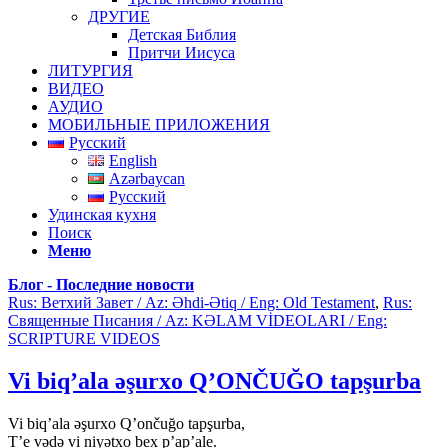
ДРУГИЕ
Детская Библия
Притчи Иисуса
ЛИТУРГИЯ
ВИДЕО
АУДИО
МОБИЛЬНЫЕ ПРИЛОЖЕНИЯ
Русский
English
Azərbaycan
Русский
Удинская кухня
Поиск
Меню
Блог - Последние новости
Rus: Ветхий Завет / Az: Əhdi-Ətiq / Eng: Old Testament
,
Rus:
Священные Писания / Az: KƏLAM VİDEOLARI / Eng:
SCRIPTURE VIDEOS
Vi biq’ala əşurxo Q’ONČUĞO tapşurba
Vi biq’ala əşurxo Q’ončuğo tapşurba,
T’e vədə vi niyətxo bex p’ap’ale.