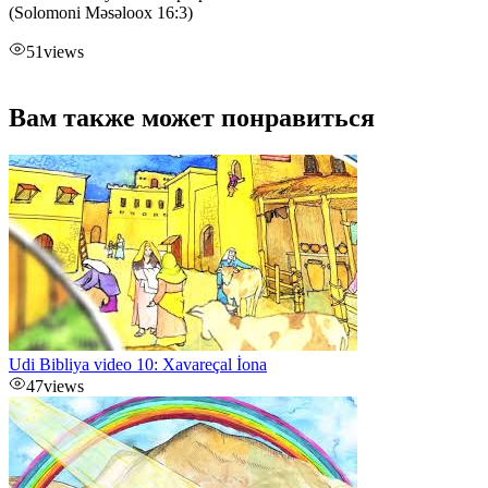
(Solomoni Məsəloox 16:3)
51
views
Вам также может понравиться
Udi Bibliya video 10: Xavareçal İona
47
views