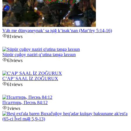
Və̌n me dünyəneynak’ sa işiğ k’inək’nan (Mat’fey 5:14-16)
81
views
Süpür çuğoy nəziri q’utina təngə laxsun
63
views
C’AP’ SAAL İZ ZOĞURUX
61
views
Псалтирь, Песнь 84:12
1
views