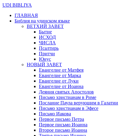
UDI BIBLIYA
ГЛАВНАЯ
Библия на удинском языке
ВЕТХИЙ ЗАВЕТ
Бытие
ИСХОД
ЧИСЛА
Псалтирь
Притчи
Юнус
НОВЫЙ ЗАВЕТ
Евангелие от Матфея
Евангелие от Марка
Евангелие от Луки
Евангелие от Иоанна
Деяния святых Апостолов
Письмо христианам в Риме
Послание Паула верующим в Галатии
Письмо христианам в Эфесе
Письмо Иакова
Первое письмо Петра
Первое письмо Иоанна
Второе письмо Иоанна
Третье письмо Иоанна