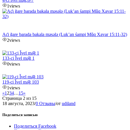
4-ci Ǐvel mə̌ğ:6-7
1
views
Aç̌ı ğare barada bakala məsələ (Luk’an śampi Mǔq Xavar 15:11-32)
2
views
133-ci Ǐvel mə̌ğ 1
0
views
119-ci Ǐvel mə̌ğ 103
1
views
«
1
2
3
4
…
15
»
Страница 2 из 15
18 августа, 2023
/
0 Отзывы
/
от
udiland
Поделиться записью
Поделиться Facebook