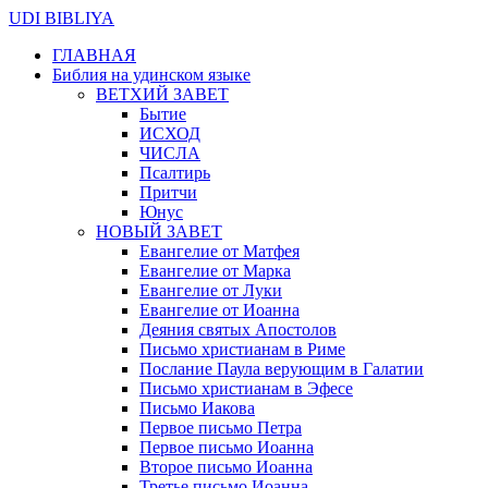
UDI BIBLIYA
ГЛАВНАЯ
Библия на удинском языке
ВЕТХИЙ ЗАВЕТ
Бытие
ИСХОД
ЧИСЛА
Псалтирь
Притчи
Юнус
НОВЫЙ ЗАВЕТ
Евангелие от Матфея
Евангелие от Марка
Евангелие от Луки
Евангелие от Иоанна
Деяния святых Апостолов
Письмо христианам в Риме
Послание Паула верующим в Галатии
Письмо христианам в Эфесе
Письмо Иакова
Первое письмо Петра
Первое письмо Иоанна
Второе письмо Иоанна
Третье письмо Иоанна