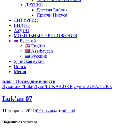
ДРУГИЕ
Детская Библия
Притчи Иисуса
ЛИТУРГИЯ
ВИДЕО
АУДИО
МОБИЛЬНЫЕ ПРИЛОЖЕНИЯ
Русский
English
Azərbaycan
Русский
Удинская кухня
Поиск
Меню
Блог - Последние новости
Лука/Luka/Luke
Луки/LUKA/LUKE
Луки/LUKA/LUKE
Luk’an 07
11 февраля, 2021
/
0 Отзывы
/
от
udiland
Поделиться записью