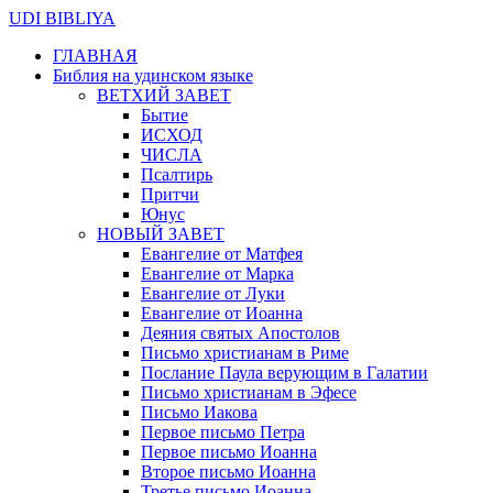
UDI BIBLIYA
ГЛАВНАЯ
Библия на удинском языке
ВЕТХИЙ ЗАВЕТ
Бытие
ИСХОД
ЧИСЛА
Псалтирь
Притчи
Юнус
НОВЫЙ ЗАВЕТ
Евангелие от Матфея
Евангелие от Марка
Евангелие от Луки
Евангелие от Иоанна
Деяния святых Апостолов
Письмо христианам в Риме
Послание Паула верующим в Галатии
Письмо христианам в Эфесе
Письмо Иакова
Первое письмо Петра
Первое письмо Иоанна
Второе письмо Иоанна
Третье письмо Иоанна