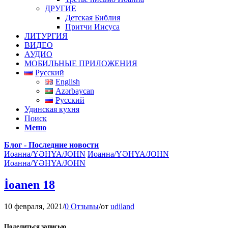
ДРУГИЕ
Детская Библия
Притчи Иисуса
ЛИТУРГИЯ
ВИДЕО
АУДИО
МОБИЛЬНЫЕ ПРИЛОЖЕНИЯ
Русский
English
Azərbaycan
Русский
Удинская кухня
Поиск
Меню
Блог - Последние новости
Иоанна/YƏHYA/JOHN
Иоанна/YƏHYA/JOHN
Иоанна/YƏHYA/JOHN
İoanen 18
10 февраля, 2021
/
0 Отзывы
/
от
udiland
Поделиться записью