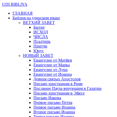
UDI BIBLIYA
ГЛАВНАЯ
Библия на удинском языке
ВЕТХИЙ ЗАВЕТ
Бытие
ИСХОД
ЧИСЛА
Псалтирь
Притчи
Юнус
НОВЫЙ ЗАВЕТ
Евангелие от Матфея
Евангелие от Марка
Евангелие от Луки
Евангелие от Иоанна
Деяния святых Апостолов
Письмо христианам в Риме
Послание Паула верующим в Галатии
Письмо христианам в Эфесе
Письмо Иакова
Первое письмо Петра
Первое письмо Иоанна
Второе письмо Иоанна
Третье письмо Иоанна