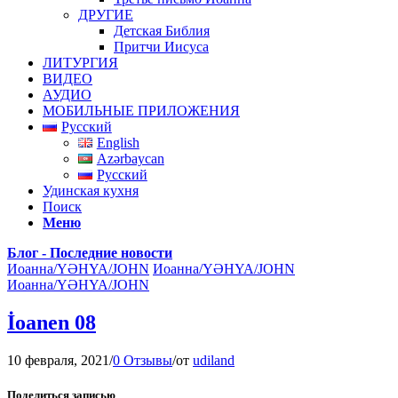
ДРУГИЕ
Детская Библия
Притчи Иисуса
ЛИТУРГИЯ
ВИДЕО
АУДИО
МОБИЛЬНЫЕ ПРИЛОЖЕНИЯ
Русский
English
Azərbaycan
Русский
Удинская кухня
Поиск
Меню
Блог - Последние новости
Иоанна/YƏHYA/JOHN
Иоанна/YƏHYA/JOHN
Иоанна/YƏHYA/JOHN
İoanen 08
10 февраля, 2021
/
0 Отзывы
/
от
udiland
Поделиться записью