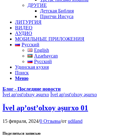
ДРУГИЕ
Детская Библия
Притчи Иисуса
ЛИТУРГИЯ
ВИДЕО
АУДИО
МОБИЛЬНЫЕ ПРИЛОЖЕНИЯ
Русский
English
Azərbaycan
Русский
Удинская кухня
Поиск
Меню
Блог - Последние новости
Ǐvel ap'ost'olxoy əşurxo
Ǐvel ap'ost'olxoy əşurxo
Ǐvel ap’ost’olxoy əşurxo 01
15 февраля, 2024
/
0 Отзывы
/
от
udiland
Поделиться записью