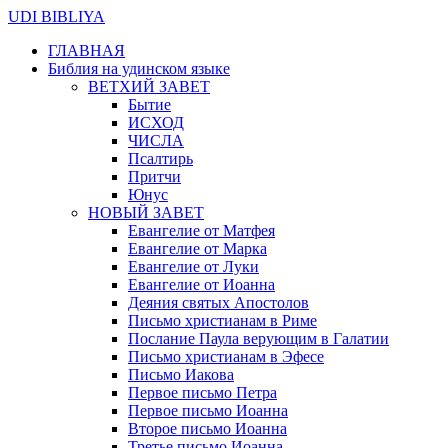
UDI BIBLIYA
ГЛАВНАЯ
Библия на удинском языке
ВЕТХИЙ ЗАВЕТ
Бытие
ИСХОД
ЧИСЛА
Псалтирь
Притчи
Юнус
НОВЫЙ ЗАВЕТ
Евангелие от Матфея
Евангелие от Марка
Евангелие от Луки
Евангелие от Иоанна
Деяния святых Апостолов
Письмо христианам в Риме
Послание Паула верующим в Галатии
Письмо христианам в Эфесе
Письмо Иакова
Первое письмо Петра
Первое письмо Иоанна
Второе письмо Иоанна
Третье письмо Иоанна