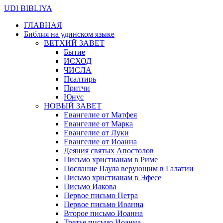
UDI BIBLIYA
ГЛАВНАЯ
Библия на удинском языке
ВЕТХИЙ ЗАВЕТ
Бытие
ИСХОД
ЧИСЛА
Псалтирь
Притчи
Юнус
НОВЫЙ ЗАВЕТ
Евангелие от Матфея
Евангелие от Марка
Евангелие от Луки
Евангелие от Иоанна
Деяния святых Апостолов
Письмо христианам в Риме
Послание Паула верующим в Галатии
Письмо христианам в Эфесе
Письмо Иакова
Первое письмо Петра
Первое письмо Иоанна
Второе письмо Иоанна
Третье письмо Иоанна