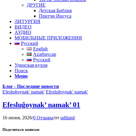
ДРУГИЕ
Детская Библия
Притчи Иисуса
ЛИТУРГИЯ
ВИДЕО
АУДИО
МОБИЛЬНЫЕ ПРИЛОЖЕНИЯ
Русский
English
Azərbaycan
Русский
Удинская кухня
Поиск
Меню
Блог - Последние новости
Efesluğoynak' namak'
Efesluğoynak' namak'
Efesluğoynak’ namak’ 01
16 июня, 2026
/
0 Отзывы
/
от
udiland
Поделиться записью