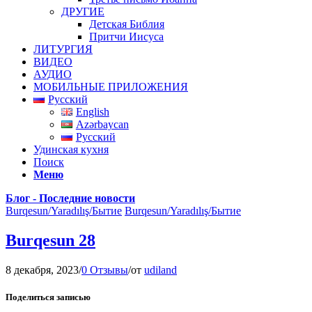
ДРУГИЕ
Детская Библия
Притчи Иисуса
ЛИТУРГИЯ
ВИДЕО
АУДИО
МОБИЛЬНЫЕ ПРИЛОЖЕНИЯ
Русский
English
Azərbaycan
Русский
Удинская кухня
Поиск
Меню
Блог - Последние новости
Burqesun/Yaradılış/Бытие
Burqesun/Yaradılış/Бытие
Burqesun 28
8 декабря, 2023
/
0 Отзывы
/
от
udiland
Поделиться записью