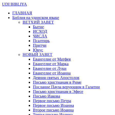
UDI BIBLIYA
ГЛАВНАЯ
Библия на удинском языке
ВЕТХИЙ ЗАВЕТ
Бытие
ИСХОД
ЧИСЛА
Псалтирь
Притчи
Юнус
НОВЫЙ ЗАВЕТ
Евангелие от Матфея
Евангелие от Марка
Евангелие от Луки
Евангелие от Иоанна
Деяния святых Апостолов
Письмо христианам в Риме
Послание Паула верующим в Галатии
Письмо христианам в Эфесе
Письмо Иакова
Первое письмо Петра
Первое письмо Иоанна
Второе письмо Иоанна
Третье письмо Иоанна