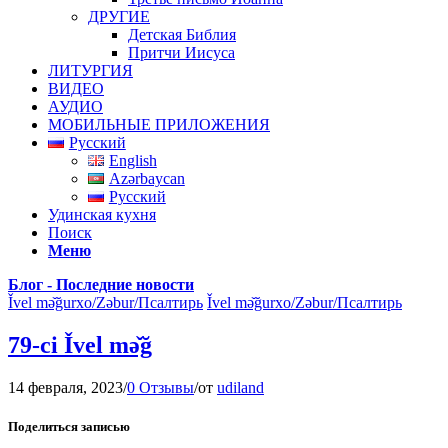
ДРУГИЕ
Детская Библия
Притчи Иисуса
ЛИТУРГИЯ
ВИДЕО
АУДИО
МОБИЛЬНЫЕ ПРИЛОЖЕНИЯ
Русский
English
Azərbaycan
Русский
Удинская кухня
Поиск
Меню
Блог - Последние новости
Ǐvel mə̌ğurxo/Zəbur/Псалтирь
Ǐvel mə̌ğurxo/Zəbur/Псалтирь
79-ci Ǐvel mə̌ğ
14 февраля, 2023
/
0 Отзывы
/
от
udiland
Поделиться записью