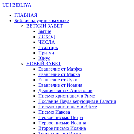
UDI BIBLIYA
ГЛАВНАЯ
Библия на удинском языке
ВЕТХИЙ ЗАВЕТ
Бытие
ИСХОД
ЧИСЛА
Псалтирь
Притчи
Юнус
НОВЫЙ ЗАВЕТ
Евангелие от Матфея
Евангелие от Марка
Евангелие от Луки
Евангелие от Иоанна
Деяния святых Апостолов
Письмо христианам в Риме
Послание Паула верующим в Галатии
Письмо христианам в Эфесе
Письмо Иакова
Первое письмо Петра
Первое письмо Иоанна
Второе письмо Иоанна
Третье письмо Иоанна