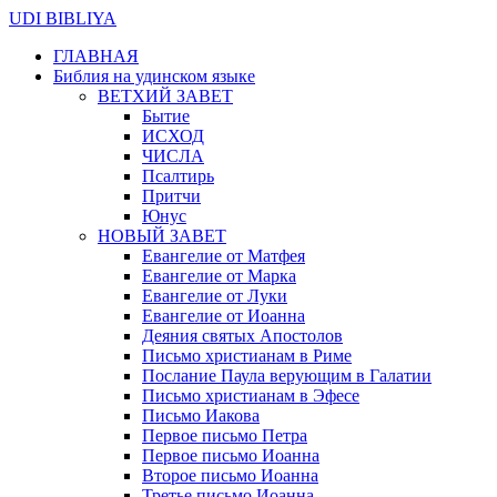
UDI BIBLIYA
ГЛАВНАЯ
Библия на удинском языке
ВЕТХИЙ ЗАВЕТ
Бытие
ИСХОД
ЧИСЛА
Псалтирь
Притчи
Юнус
НОВЫЙ ЗАВЕТ
Евангелие от Матфея
Евангелие от Марка
Евангелие от Луки
Евангелие от Иоанна
Деяния святых Апостолов
Письмо христианам в Риме
Послание Паула верующим в Галатии
Письмо христианам в Эфесе
Письмо Иакова
Первое письмо Петра
Первое письмо Иоанна
Второе письмо Иоанна
Третье письмо Иоанна