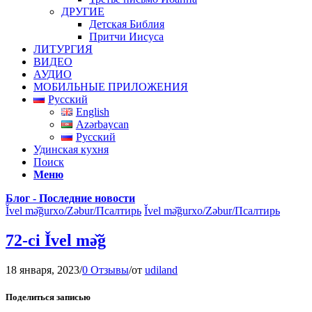
ДРУГИЕ
Детская Библия
Притчи Иисуса
ЛИТУРГИЯ
ВИДЕО
АУДИО
МОБИЛЬНЫЕ ПРИЛОЖЕНИЯ
Русский
English
Azərbaycan
Русский
Удинская кухня
Поиск
Меню
Блог - Последние новости
Ǐvel mə̌ğurxo/Zəbur/Псалтирь
Ǐvel mə̌ğurxo/Zəbur/Псалтирь
72-ci Ǐvel mə̌ğ
18 января, 2023
/
0 Отзывы
/
от
udiland
Поделиться записью