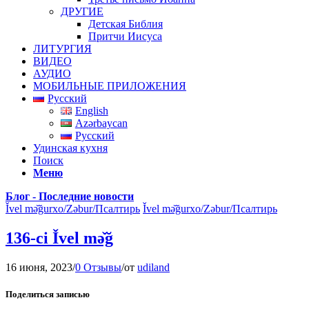
ДРУГИЕ
Детская Библия
Притчи Иисуса
ЛИТУРГИЯ
ВИДЕО
АУДИО
МОБИЛЬНЫЕ ПРИЛОЖЕНИЯ
Русский
English
Azərbaycan
Русский
Удинская кухня
Поиск
Меню
Блог - Последние новости
Ǐvel mə̌ğurxo/Zəbur/Псалтирь
Ǐvel mə̌ğurxo/Zəbur/Псалтирь
136-ci Ǐvel mə̌ğ
16 июня, 2023
/
0 Отзывы
/
от
udiland
Поделиться записью