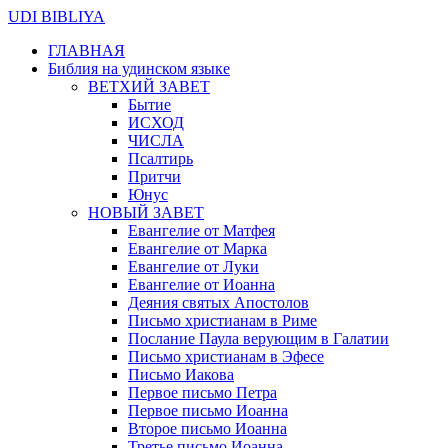
UDI BIBLIYA
ГЛАВНАЯ
Библия на удинском языке
ВЕТХИЙ ЗАВЕТ
Бытие
ИСХОД
ЧИСЛА
Псалтирь
Притчи
Юнус
НОВЫЙ ЗАВЕТ
Евангелие от Матфея
Евангелие от Марка
Евангелие от Луки
Евангелие от Иоанна
Деяния святых Апостолов
Письмо христианам в Риме
Послание Паула верующим в Галатии
Письмо христианам в Эфесе
Письмо Иакова
Первое письмо Петра
Первое письмо Иоанна
Второе письмо Иоанна
Третье письмо Иоанна