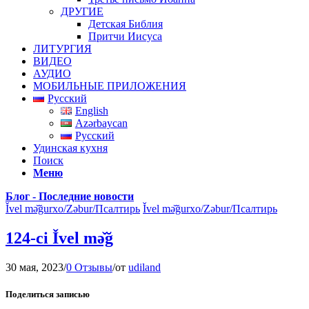
ДРУГИЕ
Детская Библия
Притчи Иисуса
ЛИТУРГИЯ
ВИДЕО
АУДИО
МОБИЛЬНЫЕ ПРИЛОЖЕНИЯ
Русский
English
Azərbaycan
Русский
Удинская кухня
Поиск
Меню
Блог - Последние новости
Ǐvel mə̌ğurxo/Zəbur/Псалтирь
Ǐvel mə̌ğurxo/Zəbur/Псалтирь
124-ci Ǐvel mə̌ğ
30 мая, 2023
/
0 Отзывы
/
от
udiland
Поделиться записью