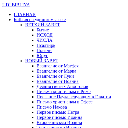
UDI BIBLIYA
ГЛАВНАЯ
Библия на удинском языке
ВЕТХИЙ ЗАВЕТ
Бытие
ИСХОД
ЧИСЛА
Псалтирь
Притчи
Юнус
НОВЫЙ ЗАВЕТ
Евангелие от Матфея
Евангелие от Марка
Евангелие от Луки
Евангелие от Иоанна
Деяния святых Апостолов
Письмо христианам в Риме
Послание Паула верующим в Галатии
Письмо христианам в Эфесе
Письмо Иакова
Первое письмо Петра
Первое письмо Иоанна
Второе письмо Иоанна
Третье письмо Иоанна